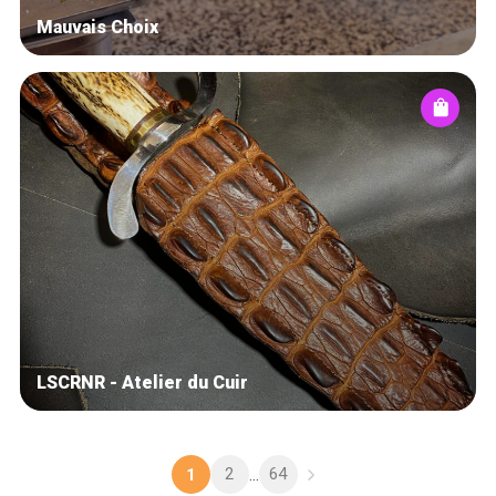
Mauvais Choix
LSCRNR - Atelier du Cuir
2
64
1
...