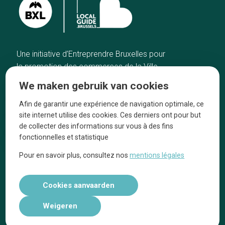
Une initiative d’Entreprendre Bruxelles pour
la promotion des commerces de la Ville
de Bruxelles
We maken gebruik van cookies
Home
De ambachtslieden
Afin de garantir une expérience de navigation optimale, ce
De beste adressen
Over ons
site internet utilise des cookies. Ces derniers ont pour but
Blog
Ze praten over ons!
de collecter des informations sur vous à des fins
fonctionnelles et statistique
Winkelwijken
Juridische
kennisgevingen
Pour en savoir plus, consultez nos
mentions légales
Tops 10
Volg ons op social media
Cookies aanvaarden
Weigeren
Réalisé par