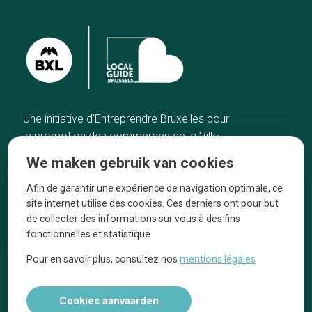
Une initiative d’Entreprendre Bruxelles pour
la promotion des commerces de la Ville
de Bruxelles
We maken gebruik van cookies
Home
De ambachtslieden
Afin de garantir une expérience de navigation optimale, ce
De beste adressen
Over ons
site internet utilise des cookies. Ces derniers ont pour but
Blog
Ze praten over ons!
de collecter des informations sur vous à des fins
fonctionnelles et statistique
Winkelwijken
Juridische
kennisgevingen
Pour en savoir plus, consultez nos
mentions légales
Tops 10
Volg ons op social media
Cookies aanvaarden