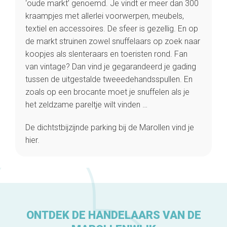
‘oude markt’ genoemd. Je vindt er meer dan 300
kraampjes met allerlei voorwerpen, meubels,
textiel en accessoires. De sfeer is gezellig. En op
de markt struinen zowel snuffelaars op zoek naar
koopjes als slenteraars en toeristen rond. Fan
Home
van vintage? Dan vind je gegarandeerd je gading
De beste adressen
tussen de uitgestalde tweeedehandsspullen. En
Blog
zoals op een brocante moet je snuffelen als je
Winkelwijken
het zeldzame pareltje wilt vinden …
Tops 10
De ambachtslieden
De dichtstbijzijnde parking bij de Marollen vind je
Over ons
hier.
ONTDEK DE HANDELAARS VAN DE