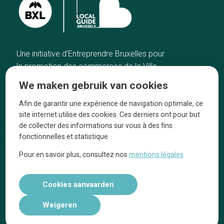
Une initiative d’Entreprendre Bruxelles pour
la promotion des commerces de la Ville
de Bruxelles
We maken gebruik van cookies
Home
De ambachtslieden
Afin de garantir une expérience de navigation optimale, ce
De beste adressen
Over ons
site internet utilise des cookies. Ces derniers ont pour but
Blog
Ze praten over ons!
de collecter des informations sur vous à des fins
fonctionnelles et statistique
Winkelwijken
Juridische
kennisgevingen
Pour en savoir plus, consultez nos
mentions légales
Tops 10
Volg ons op social media
Cookies aanvaarden
Weigeren
Réalisé par