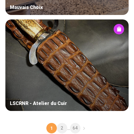
Mauvais Choix
LSCRNR - Atelier du Cuir
2
64
1
...