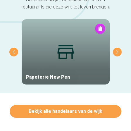
restaurants die deze wijk tot leven brengen.
Home
De beste adressen
Blog
Winkelwijken
Tops 10
De ambachtslieden
Papeterie New Pen
Centre
Over ons
Bekijk alle handelaars van de wijk