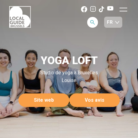
YOGA LOFT
Studio de yoga à Bruxelles
Louise
Site web
Vos avis