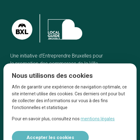
Une initiative d’Entreprendre Bruxelles pour
la promotion des commerces de la Ville
de Bruxelles
Nous utilisons des cookies
Accueil
Artisans
Afin de garantir une expérience de navigation optimale, ce
Bonnes adresses
A propos
site internet utilise des cookies. Ces derniers ont pour but
Quartiers
On parle de nous
de collecter des informations sur vous à des fins
fonctionnelles et statistique
Blog
Mentions légales
Pour en savoir plus, consultez nos
mentions légales
Tops 10
Suivez-nous sur nos réseaux
Accepter les cookies