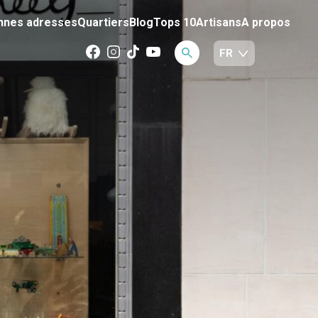
nnes adresses
Quartiers
Blog
Tops 10
Artisans
A propos
S