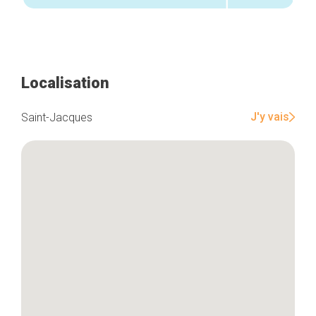
Localisation
J'y vais
Saint-Jacques
Accueil
Bonnes adresses
Quartiers
Blog
Tops 10
Artisans