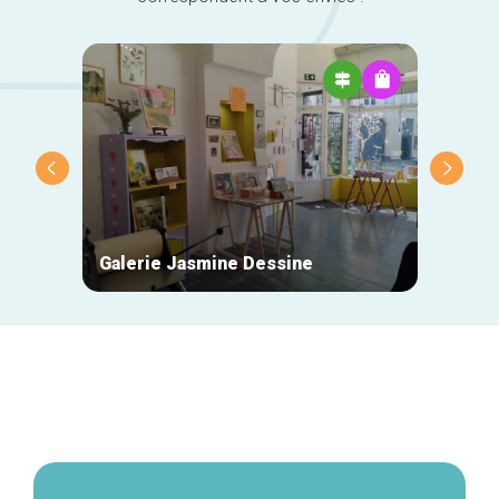
Galerie Jasmine Dessine
Des P
Navigation
secondaire