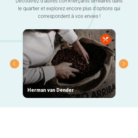
Découvrez d'autres commerçants similaires dans
le quartier et explorez encore plus d'options qui
correspondent à vos envies !
Herman van Dender
Neuha
Navigation
secondaire