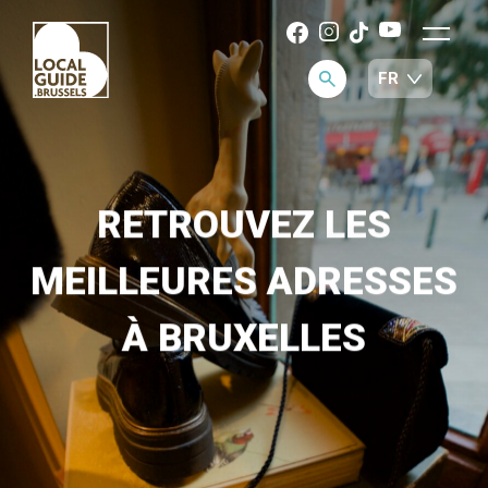
RETROUVEZ LES
MEILLEURES ADRESSES
À BRUXELLES