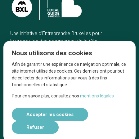
Une initiative d’Entreprendre Bruxelles pour
la promotion des commerces de la Ville
de Bruxelles
Nous utilisons des cookies
Accueil
Artisans
Afin de garantir une expérience de navigation optimale, ce
Bonnes adresses
A propos
site internet utilise des cookies. Ces derniers ont pour but
Quartiers
On parle de nous
de collecter des informations sur vous à des fins
fonctionnelles et statistique
Blog
Mentions légales
Pour en savoir plus, consultez nos
mentions légales
Tops 10
Suivez-nous sur nos réseaux
Accepter les cookies
Refuser
Réalisé par