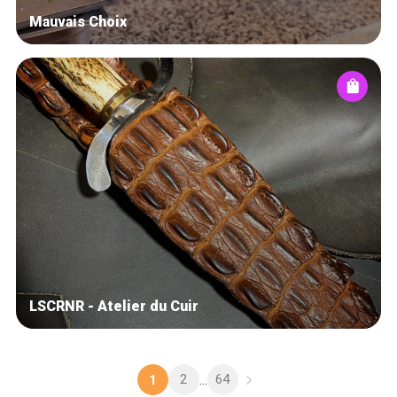
Mauvais Choix
LSCRNR - Atelier du Cuir
2
64
1
...