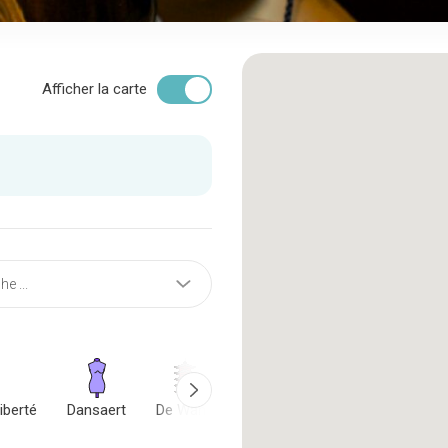
Afficher la carte
iberté
Dansaert
De Wand
Grand-Place
Kanal District