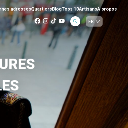
nnes adresses
Quartiers
Blog
Tops 10
Artisans
A propos
EURES
LES