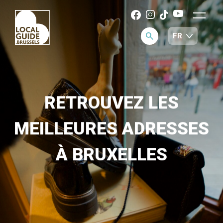
RETROUVEZ LES
MEILLEURES ADRESSES
À BRUXELLES