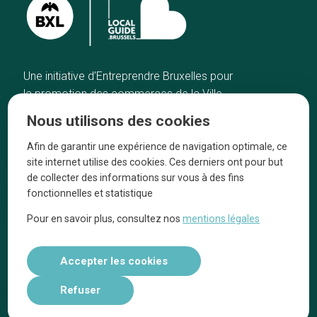
Une initiative d’Entreprendre Bruxelles pour
la promotion des commerces de la Ville
de Bruxelles
Nous utilisons des cookies
Accueil
Artisans
Afin de garantir une expérience de navigation optimale, ce
Bonnes adresses
A propos
site internet utilise des cookies. Ces derniers ont pour but
Quartiers
On parle de nous
de collecter des informations sur vous à des fins
fonctionnelles et statistique
Blog
Mentions légales
Pour en savoir plus, consultez nos
mentions légales
Tops 10
Suivez-nous sur nos réseaux
Accepter les cookies
Refuser
Réalisé par