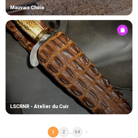
Mauvais Choix
LSCRNR - Atelier du Cuir
2
64
1
...