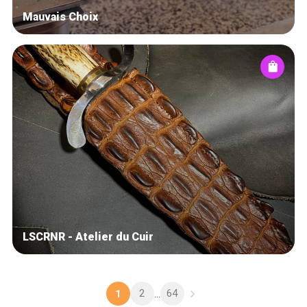
Mauvais Choix
LSCRNR - Atelier du Cuir
2
64
1
...