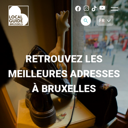
RETROUVEZ LES
MEILLEURES ADRESSES
À BRUXELLES