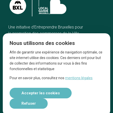
Une initiative d’Entreprendre Bruxelles pour
la promotion des commerces de la Ville
de Bruxelles
Nous utilisons des cookies
Accueil
Artisans
Afin de garantir une expérience de navigation optimale, ce
Bonnes adresses
A propos
site internet utilise des cookies. Ces derniers ont pour but
Quartiers
On parle de nous
de collecter des informations sur vous à des fins
fonctionnelles et statistique
Blog
Mentions légales
Pour en savoir plus, consultez nos
mentions légales
Tops 10
Suivez-nous sur nos réseaux
Accepter les cookies
Refuser
Réalisé par