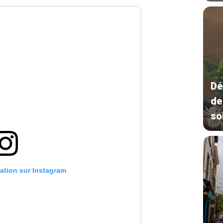
Dé
de
so
cation sur Instagram