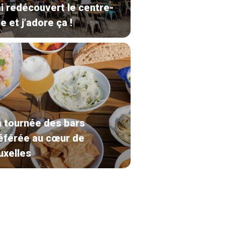
ai redécouvert le centre-
le et j’adore ça !
 tournée des bars
éférée au cœur de
uxelles