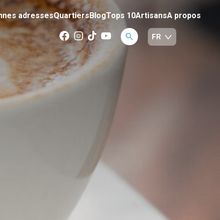
nnes adresses
Quartiers
Blog
Tops 10
Artisans
A propos