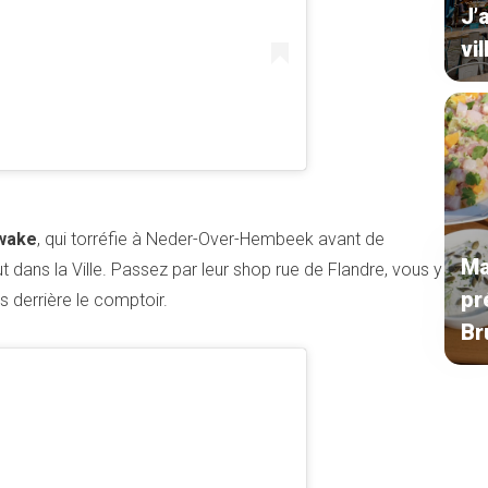
J’
vil
Awake
, qui torréfie à Neder-Over-Hembeek avant de
Ma
t dans la Ville. Passez par leur shop rue de Flandre, vous y
pr
 derrière le comptoir.
Br