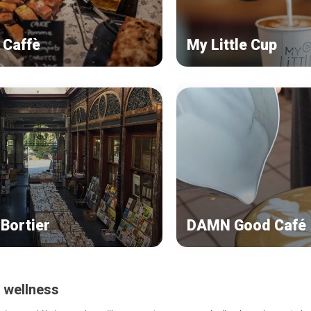
 Caffè
My Little Cup
 Bortier
DAMN Good Café
 wellness