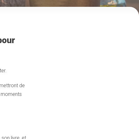
pour
ter.
rmettront de
ns moments
son livre, et