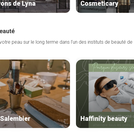
vons de Lyna
Cosmeticary
beauté
otre peau sur le long terme dans l’un des instituts de beauté de l
 Salembier
Haffinity beauty