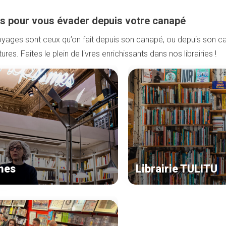
ies pour vous évader depuis votre canapé
oyages sont ceux qu’on fait depuis son canapé, ou depuis son ca
ures. Faites le plein de livres enrichissants dans nos librairies !
mes
Librairie TULITU