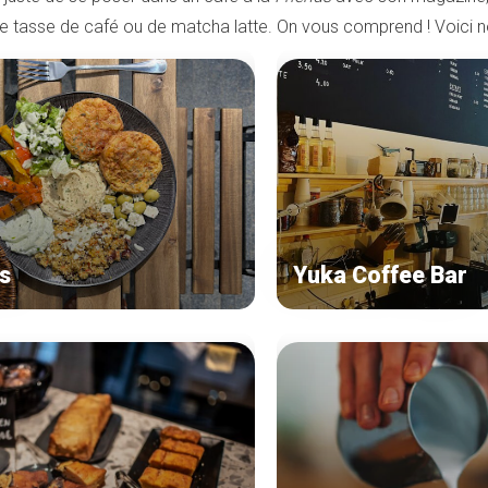
e tasse de café ou de matcha latte. On vous comprend ! Voici n
s
Yuka Coffee Bar