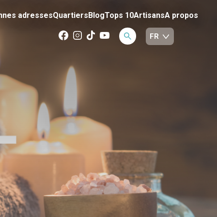
nnes adresses
Quartiers
Blog
Tops 10
Artisans
A propos