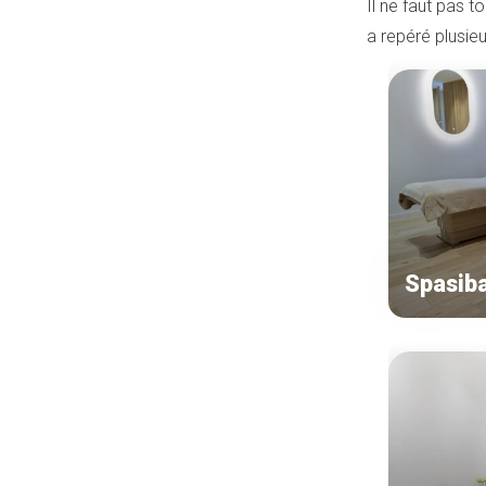
Il ne faut pas t
a repéré plusieu
Spasib