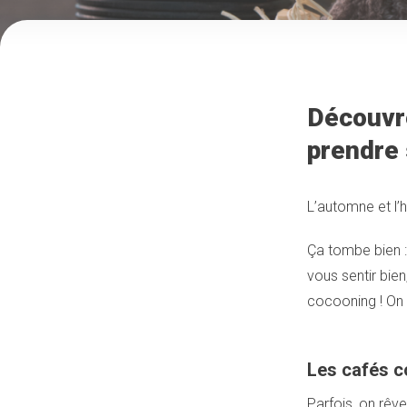
Découvr
prendre 
L’automne et l’h
Ça tombe bien :
vous sentir bie
cocooning ! On v
Les cafés c
Parfois, on rêv