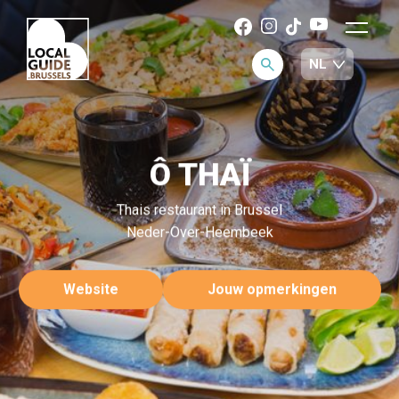
Ô THAÏ
Thais restaurant in Brussel
Neder-Over-Heembeek
Website
Jouw opmerkingen