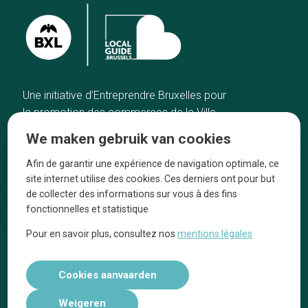
Une initiative d’Entreprendre Bruxelles pour
la promotion des commerces de la Ville
de Bruxelles
We maken gebruik van cookies
Home
De ambachtslieden
Afin de garantir une expérience de navigation optimale, ce
De beste adressen
Over ons
site internet utilise des cookies. Ces derniers ont pour but
Blog
Ze praten over ons!
de collecter des informations sur vous à des fins
fonctionnelles et statistique
Winkelwijken
Juridische
kennisgevingen
Pour en savoir plus, consultez nos
mentions légales
Tops 10
Volg ons op social media
Cookies aanvaarden
Weigeren