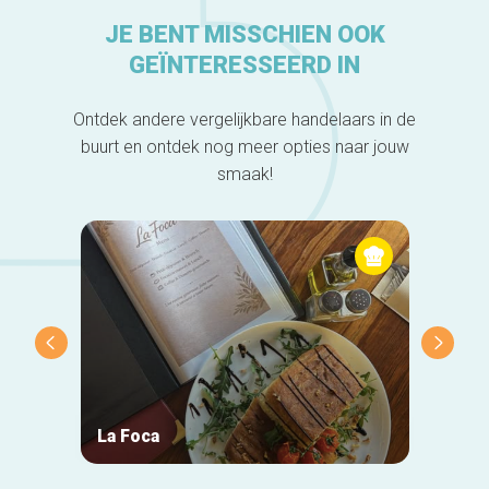
JE BENT MISSCHIEN OOK
GEÏNTERESSEERD IN
Ontdek andere vergelijkbare handelaars in de
buurt en ontdek nog meer opties naar jouw
smaak!
La Foca
Taver