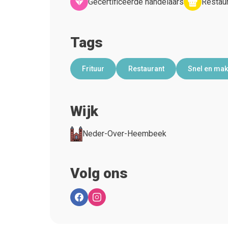
Gecertificeerde handelaars
Restaur
Tags
Frituur
Restaurant
Snel en mak
Wijk
Neder-Over-Heembeek
Volg ons