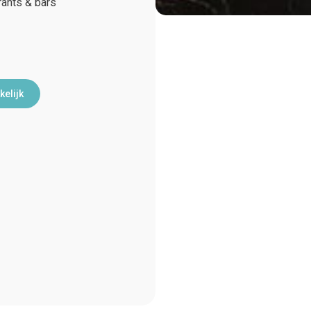
ants & bars
kelijk