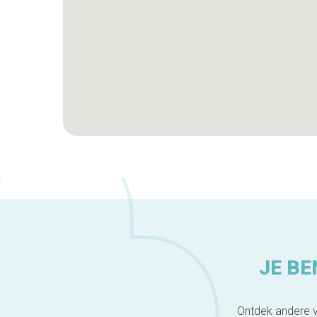
JE BE
Ontdek andere v