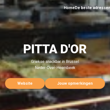
Home
De beste adresse
PITTA D'OR
Griekse snackbar in Brussel
Neder-Over-Heembeek
Website
Jouw opmerkingen