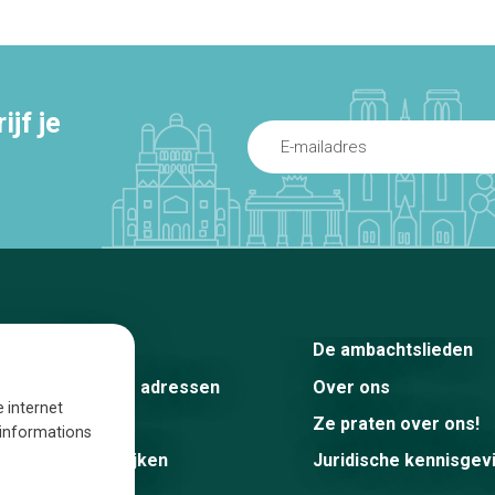
jf je
Home
De ambachtslieden
De beste adressen
Over ons
e internet
Blog
Ze praten over ons!
s informations
Winkelwijken
Juridische kennisgev