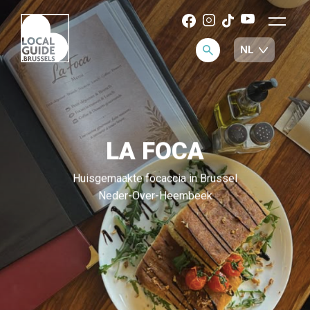
LA FOCA
Huisgemaakte focaccia in Brussel
Neder-Over-Heembeek