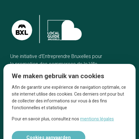
Une initiative d’Entreprendre Bruxelles pour
la promotion des commerces de la Ville
de Bruxelles
We maken gebruik van cookies
Home
De ambachtslieden
Afin de garantir une expérience de navigation optimale, ce
De beste adressen
Over ons
site internet utilise des cookies. Ces derniers ont pour but
Blog
Ze praten over ons!
de collecter des informations sur vous à des fins
fonctionnelles et statistique
Winkelwijken
Juridische
kennisgevingen
Pour en savoir plus, consultez nos
mentions légales
Tops 10
Volg ons op social media
Cookies aanvaarden