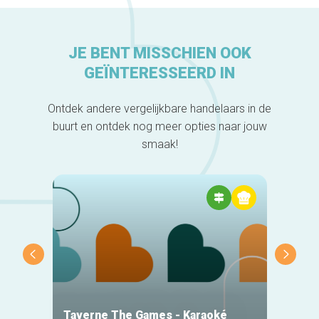
JE BENT MISSCHIEN OOK
GEÏNTERESSEERD IN
Ontdek andere vergelijkbare handelaars in de
buurt en ontdek nog meer opties naar jouw
smaak!
Taverne The Games - Karaoké
Ferme