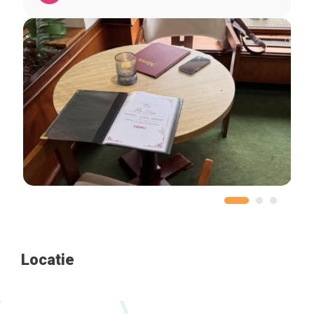
Home
De beste adressen
Blog
Winkelwijken
Tops 10
De ambachtslieden
Over ons
Locatie