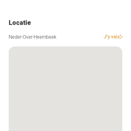
Locatie
J'y vais
Neder-Over-Heembeek
Home
De beste adressen
Blog
Winkelwijken
Tops 10
De ambachtslieden
Over ons