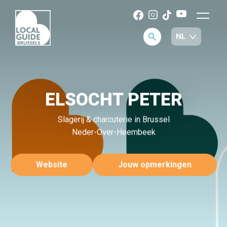
ELSOCHT PETER
Slagerij & charcuterie in Brussel
Neder-Over-Heembeek
Website
Jouw opmerkingen