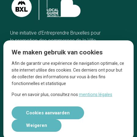
Une initiative d’Entreprendre Bruxelles pour
la promotion des commerces de la Ville
de Bruxelles
We maken gebruik van cookies
Home
De ambachtslieden
Afin de garantir une expérience de navigation optimale, ce
De beste adressen
Over ons
site internet utilise des cookies. Ces derniers ont pour but
Blog
Ze praten over ons!
de collecter des informations sur vous à des fins
fonctionnelles et statistique
Winkelwijken
Juridische
kennisgevingen
Pour en savoir plus, consultez nos
mentions légales
Tops 10
Volg ons op social media
Cookies aanvaarden
Weigeren
Réalisé par