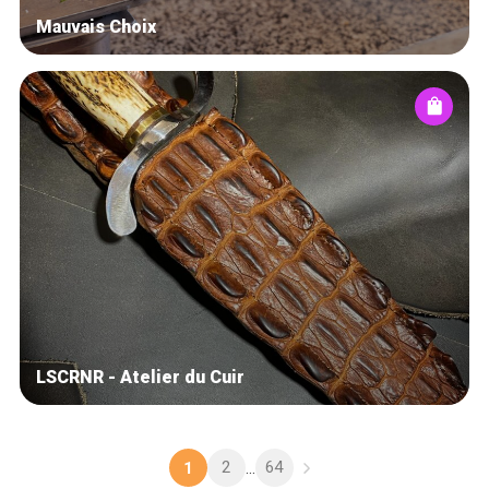
Mauvais Choix
LSCRNR - Atelier du Cuir
2
64
1
...