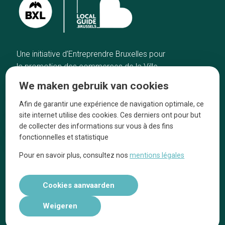
Une initiative d’Entreprendre Bruxelles pour
la promotion des commerces de la Ville
de Bruxelles
We maken gebruik van cookies
Home
De ambachtslieden
Afin de garantir une expérience de navigation optimale, ce
De beste adressen
Over ons
site internet utilise des cookies. Ces derniers ont pour but
Blog
Ze praten over ons!
de collecter des informations sur vous à des fins
fonctionnelles et statistique
Winkelwijken
Juridische
kennisgevingen
Pour en savoir plus, consultez nos
mentions légales
Tops 10
Volg ons op social media
Cookies aanvaarden
Weigeren
Réalisé par