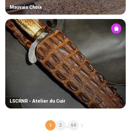
Mauvais Choix
LSCRNR - Atelier du Cuir
2
64
1
...