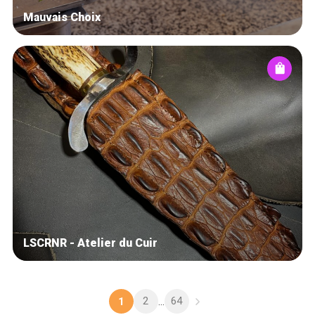
Mauvais Choix
LSCRNR - Atelier du Cuir
2
64
1
...