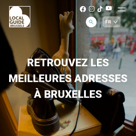
RETROUVEZ LES
MEILLEURES ADRESSES
À BRUXELLES