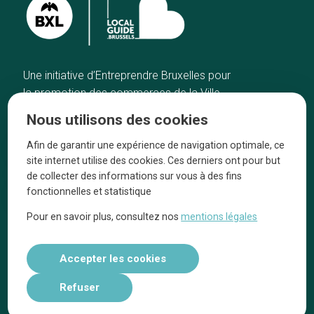
Une initiative d’Entreprendre Bruxelles pour
la promotion des commerces de la Ville
de Bruxelles
Nous utilisons des cookies
Accueil
Artisans
Afin de garantir une expérience de navigation optimale, ce
Bonnes adresses
A propos
site internet utilise des cookies. Ces derniers ont pour but
Quartiers
On parle de nous
de collecter des informations sur vous à des fins
fonctionnelles et statistique
Blog
Mentions légales
Pour en savoir plus, consultez nos
mentions légales
Tops 10
Suivez-nous sur nos réseaux
Accepter les cookies
Refuser
Réalisé par