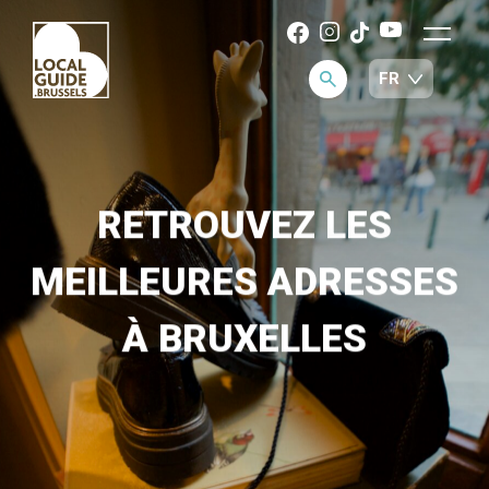
RETROUVEZ LES
MEILLEURES ADRESSES
À BRUXELLES