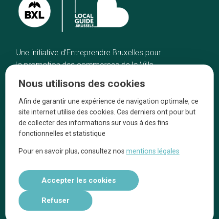
Une initiative d’Entreprendre Bruxelles pour
la promotion des commerces de la Ville
de Bruxelles
Nous utilisons des cookies
Accueil
Artisans
Afin de garantir une expérience de navigation optimale, ce
Bonnes adresses
A propos
site internet utilise des cookies. Ces derniers ont pour but
Quartiers
On parle de nous
de collecter des informations sur vous à des fins
fonctionnelles et statistique
Blog
Mentions légales
Pour en savoir plus, consultez nos
mentions légales
Tops 10
Suivez-nous sur nos réseaux
Accepter les cookies
Refuser
Réalisé par