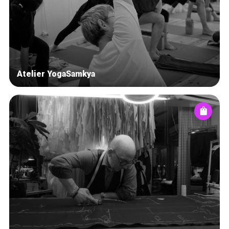
Blog
Tops 10
Artisans
A propos
Atelier YogaSamkya