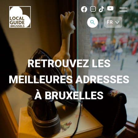
RETROUVEZ LES
MEILLEURES ADRESSES
À BRUXELLES