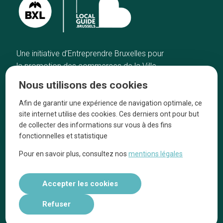
Une initiative d’Entreprendre Bruxelles pour
la promotion des commerces de la Ville
de Bruxelles
Nous utilisons des cookies
Accueil
Artisans
Afin de garantir une expérience de navigation optimale, ce
Bonnes adresses
A propos
site internet utilise des cookies. Ces derniers ont pour but
Quartiers
On parle de nous
de collecter des informations sur vous à des fins
fonctionnelles et statistique
Blog
Mentions légales
Pour en savoir plus, consultez nos
mentions légales
Tops 10
Suivez-nous sur nos réseaux
Accepter les cookies
Refuser
Réalisé par