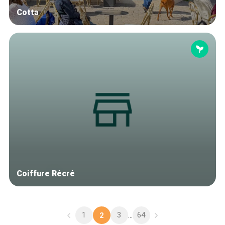
Cotta
Coiffure Récré
1
3
64
2
...