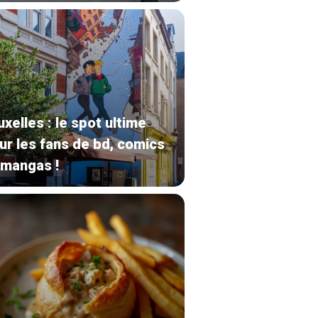
uxelles : le spot ultime
ur les fans de bd, comics
 mangas !