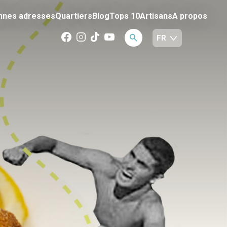
nnes adresses
Quartiers
Blog
Tops 10
Artisans
A propos