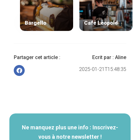
Bargello
Café Léopold
Partager cet article :
Ecrit par :
Aline
2025-01-21T15:48:35
Navigation
secondaire
Ne manquez plus une info : Inscrivez-
vous à notre newsletter !