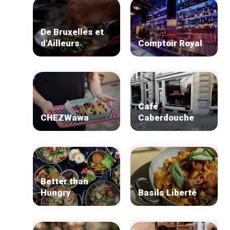
De Bruxelles et
Accueil
d'Ailleurs
Comptoir Royal
Bonnes adresses
Quartiers
Blog
Tops 10
Artisans
Café
A propos
CHEZWawa
Caberdouche
Better than
Hungry
Basils Liberté