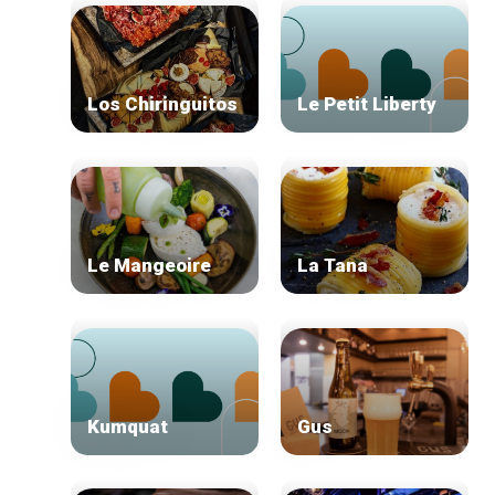
Los Chiringuitos
Le Petit Liberty
Le Mangeoire
La Tana
Kumquat
Gus