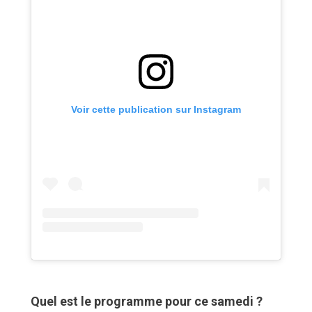
Voir cette publication sur Instagram
Accueil
Bonnes adresses
Quartiers
Blog
Tops 10
Artisans
A propos
Quel est le programme pour ce samedi ?