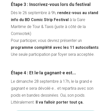
Étape 3 : Inscrivez-vous lors du festival
Dès le 26 septembre à 9h,
rendez-vous au stand
info du BD Comic Strip Festival
à la Gare
Maritime de Tour & Taxis (juste à côté de la
Comixotek)
Pour participer, vous devrez présenter un
programme complété avec les 11 autocollants
.
Une seule participation par foyer sera acceptée.
Accueil
Étape 4 : Et le·la gagnant·e est...
Bonnes adresses
Quartiers
Le dimanche 28 septembre à 17h, le·la grand·e
Blog
gagnant·e sera dévoilé·e… et repartira avec son
Tops 10
poids en bandes dessinées. Oui, son poids.
Artisans
A propos
Littéralement.
Il va falloir porter tout ça.