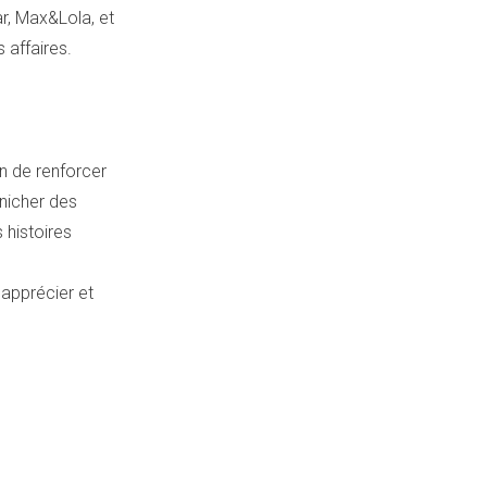
r, Max&Lola, et
 affaires.
n de renforcer
énicher des
 histoires
apprécier et