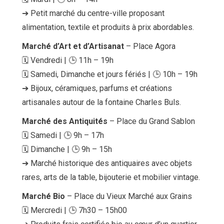
➔ Petit marché du centre-ville proposant
alimentation, textile et produits à prix abordables.
Marché d’Art et d’Artisanat
– Place Agora
🗓 Vendredi | 🕒 11h – 19h
🗓 Samedi, Dimanche et jours fériés | 🕒 10h – 19h
➔ Bijoux, céramiques, parfums et créations
Accueil
Bonnes adresses
artisanales autour de la fontaine Charles Buls.
Quartiers
Blog
Marché des Antiquités
– Place du Grand Sablon
Tops 10
🗓 Samedi | 🕒 9h – 17h
Artisans
🗓 Dimanche | 🕒 9h – 15h
A propos
➔ Marché historique des antiquaires avec objets
rares, arts de la table, bijouterie et mobilier vintage.
Marché Bio
– Place du Vieux Marché aux Grains
🗓 Mercredi | 🕒 7h30 – 15h00