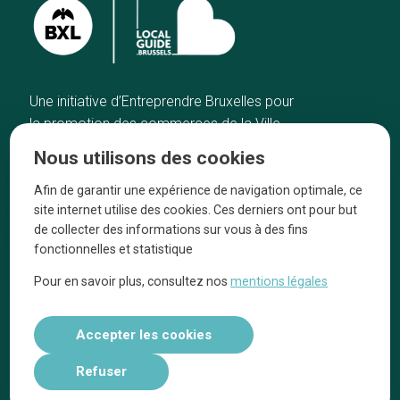
Une initiative d’Entreprendre Bruxelles pour
la promotion des commerces de la Ville
de Bruxelles
Nous utilisons des cookies
Accueil
Artisans
Afin de garantir une expérience de navigation optimale, ce
Bonnes adresses
A propos
site internet utilise des cookies. Ces derniers ont pour but
Quartiers
On parle de nous
de collecter des informations sur vous à des fins
fonctionnelles et statistique
Blog
Mentions légales
Pour en savoir plus, consultez nos
mentions légales
Tops 10
Suivez-nous sur nos réseaux
Accepter les cookies
Refuser
Réalisé par