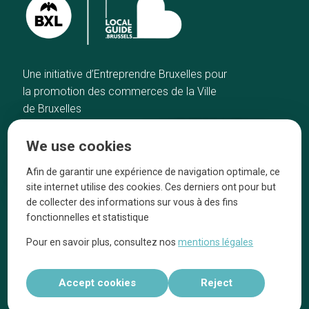
Une initiative d’Entreprendre Bruxelles pour
la promotion des commerces de la Ville
de Bruxelles
Home
Brussels Knowhow
We use cookies
Our top picks
About us
Neighborhoods
They talk about us
Afin de garantir une expérience de navigation optimale, ce
site internet utilise des cookies. Ces derniers ont pour but
Blog
Legal information
de collecter des informations sur vous à des fins
Tops 10
fonctionnelles et statistique
Follow us on our social media
Pour en savoir plus, consultez nos
mentions légales
Accept cookies
Reject
Réalisé par