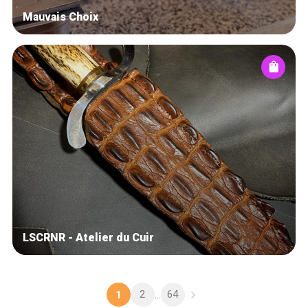
Mauvais Choix
LSCRNR - Atelier du Cuir
2
64
1
...