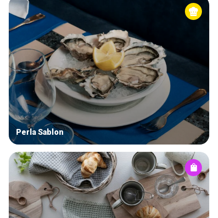
Perla Sablon
Home
Our top picks
Neighborhoods