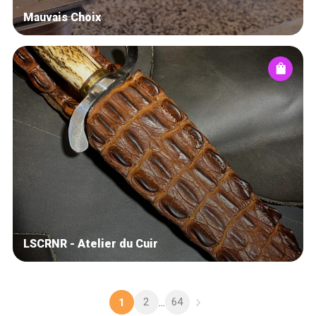
Mauvais Choix
LSCRNR - Atelier du Cuir
2
64
1
...