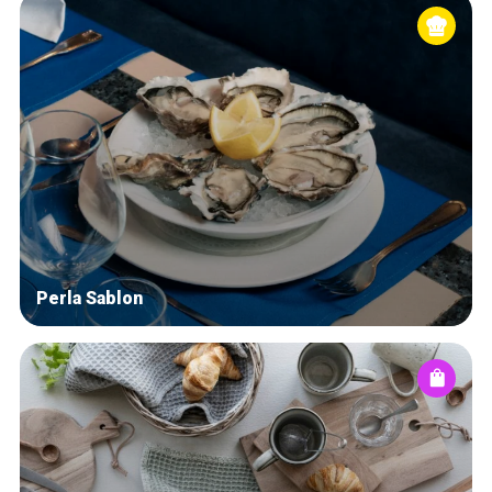
Perla Sablon
Home
Our top picks
Neighborhoods