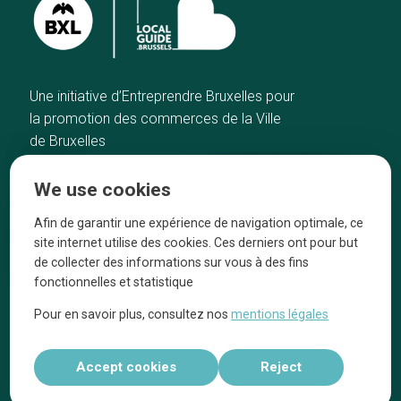
Une initiative d’Entreprendre Bruxelles pour
la promotion des commerces de la Ville
de Bruxelles
Home
Brussels Knowhow
We use cookies
Our top picks
About us
Neighborhoods
They talk about us
Afin de garantir une expérience de navigation optimale, ce
site internet utilise des cookies. Ces derniers ont pour but
Blog
Legal information
de collecter des informations sur vous à des fins
Tops 10
fonctionnelles et statistique
Follow us on our social media
Pour en savoir plus, consultez nos
mentions légales
Accept cookies
Reject
Réalisé par