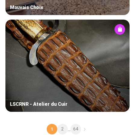
Mauvais Choix
LSCRNR - Atelier du Cuir
2
64
1
...