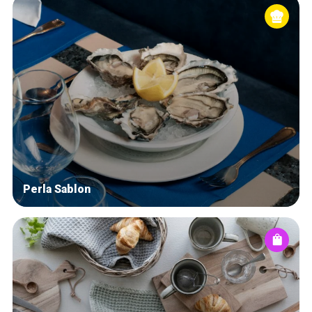
Perla Sablon
Home
Our top picks
Neighborhoods