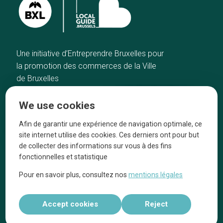
Une initiative d’Entreprendre Bruxelles pour
la promotion des commerces de la Ville
de Bruxelles
Home
Brussels Knowhow
We use cookies
Our top picks
About us
Neighborhoods
They talk about us
Afin de garantir une expérience de navigation optimale, ce
site internet utilise des cookies. Ces derniers ont pour but
Blog
Legal information
de collecter des informations sur vous à des fins
Tops 10
fonctionnelles et statistique
Follow us on our social media
Pour en savoir plus, consultez nos
mentions légales
Accept cookies
Reject
Réalisé par