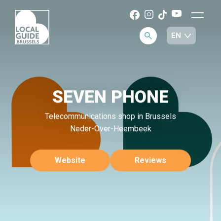
SEVEN PHONE
Telecommunications shop in Brussels
Neder-Over-Heembeek
Website
Reviews