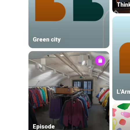
Thin
Green city
L'Ar
Episode