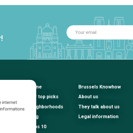
!
Home
Brussels Knowhow
Our top picks
About us
e internet
Neighborhoods
They talk about us
s informations
Blog
Legal information
Tops 10