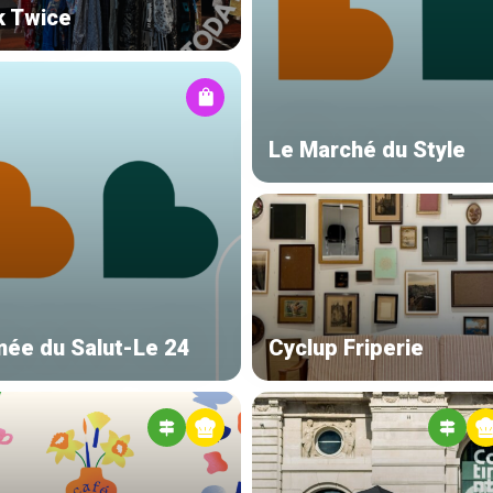
k Twice
Le Marché du Style
mée du Salut-Le 24
Cyclup Friperie