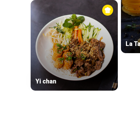
La T
Yi chan
Secondary
navigation