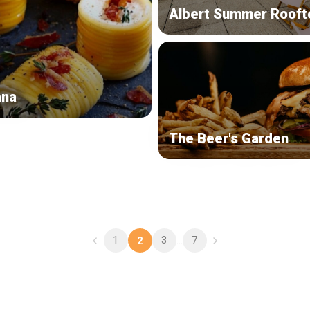
Albert Summer Rooft
ana
The Beer's Garden
1
3
7
2
...