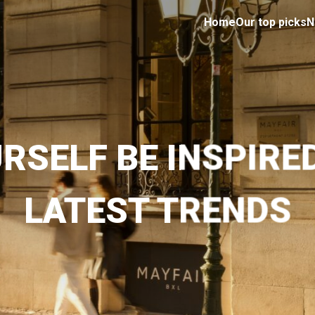
Home
Our top picks
N
RSELF BE INSPIRE
LATEST TRENDS