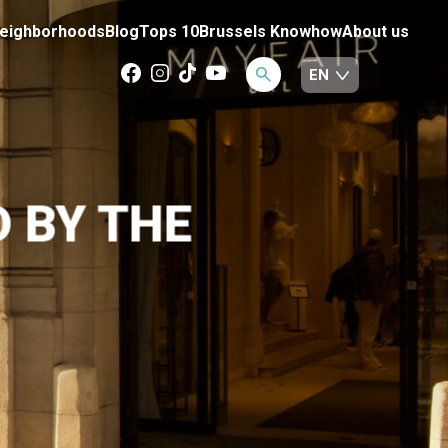
eighborhoods
Blog
Tops 10
Brussels Knowhow
About us
D BY THE