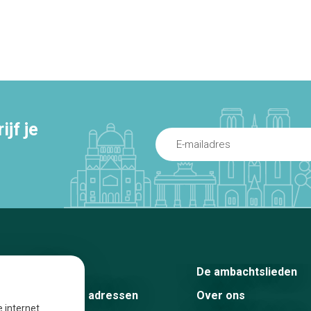
jf je
Home
De ambachtslieden
De beste adressen
Over ons
e internet