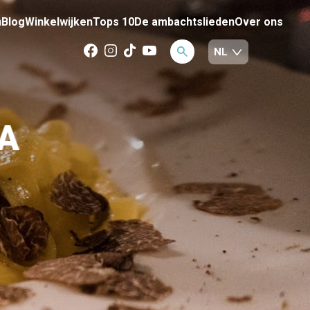
n
Blog
Winkelwijken
Tops 10
De ambachtslieden
Over ons
A