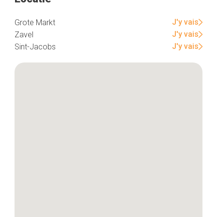
J'y vais
Grote Markt
J'y vais
Zavel
Home
J'y vais
Sint-Jacobs
De beste adressen
Blog
Winkelwijken
Tops 10
De ambachtslieden
Over ons