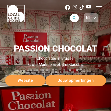
PASSION CHOCOLAT
Chocolatier in Brussel
Grote Markt, Zavel, Sint-Jacobs
Website
Jouw opmerkingen