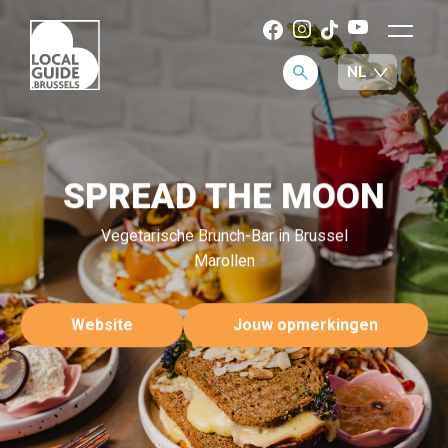
SPREAD THE MOON
Vegetarische Brunch-Bar in Brussel
Marollen
Website
Jouw opmerkingen