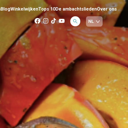
n
Blog
Winkelwijken
Tops 10
De ambachtslieden
Over ons