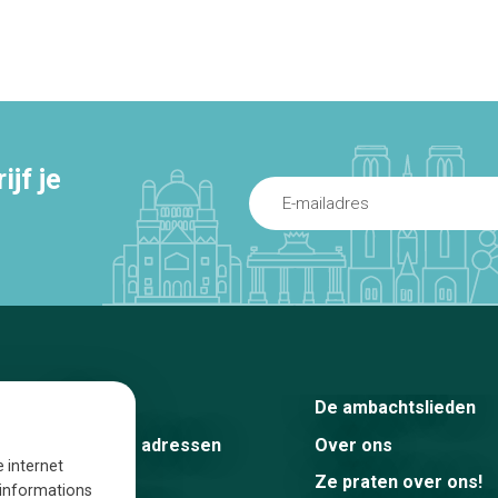
jf je
Home
De ambachtslieden
De beste adressen
Over ons
e internet
Blog
Ze praten over ons!
s informations