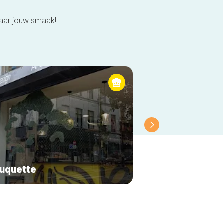
naar jouw smaak!
uquette
Le renard bleu