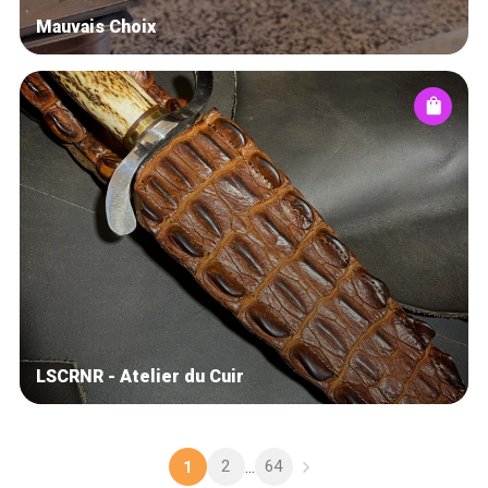
Mauvais Choix
LSCRNR - Atelier du Cuir
2
64
1
...