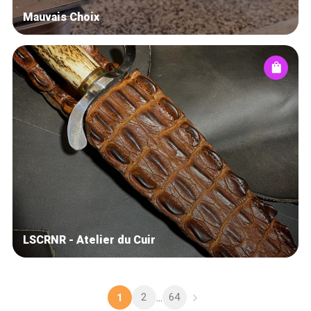
Mauvais Choix
LSCRNR - Atelier du Cuir
2
64
1
...