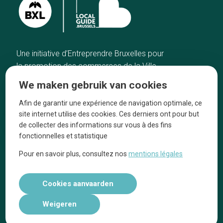
Une initiative d’Entreprendre Bruxelles pour
la promotion des commerces de la Ville
de Bruxelles
We maken gebruik van cookies
Home
De ambachtslieden
Afin de garantir une expérience de navigation optimale, ce
De beste adressen
Over ons
site internet utilise des cookies. Ces derniers ont pour but
Blog
Ze praten over ons!
de collecter des informations sur vous à des fins
fonctionnelles et statistique
Winkelwijken
Juridische
kennisgevingen
Pour en savoir plus, consultez nos
mentions légales
Tops 10
Volg ons op social media
Cookies aanvaarden
Weigeren
Réalisé par