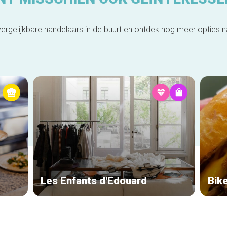
ergelijkbare handelaars in de buurt en ontdek nog meer opties 
Les Enfants d'Edouard
Bik