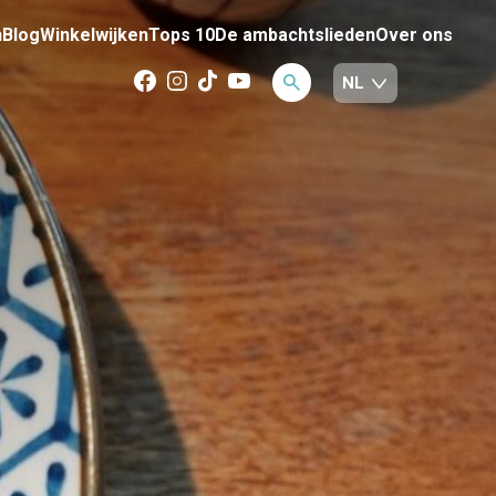
n
Blog
Winkelwijken
Tops 10
De ambachtslieden
Over ons