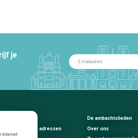
jf je
Home
De ambachtslieden
De beste adressen
Over ons
e internet