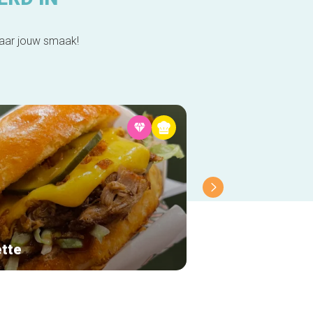
naar jouw smaak!
ette
Stella