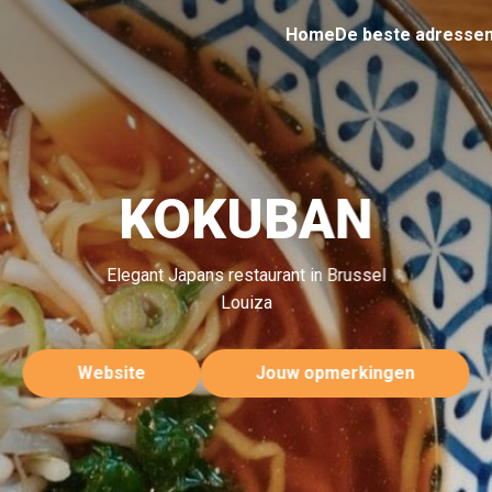
Home
De beste adresse
KOKUBAN
Elegant Japans restaurant in Brussel
Louiza
Website
Jouw opmerkingen