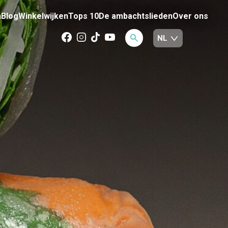
n
Blog
Winkelwijken
Tops 10
De ambachtslieden
Over ons