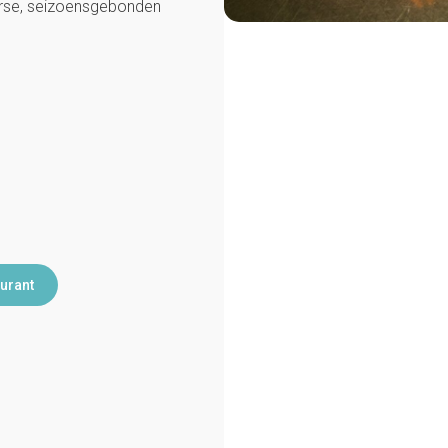
erse, seizoensgebonden
urant