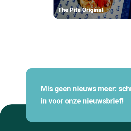
The Pita Original
Secundaire
navigatie
Mis geen nieuws meer: schri
in voor onze nieuwsbrief!