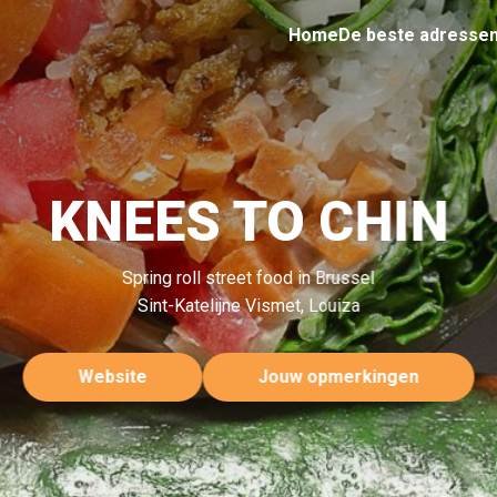
Home
De beste adresse
KNEES TO CHIN
Spring roll street food in Brussel
Sint-Katelijne Vismet, Louiza
Website
Jouw opmerkingen