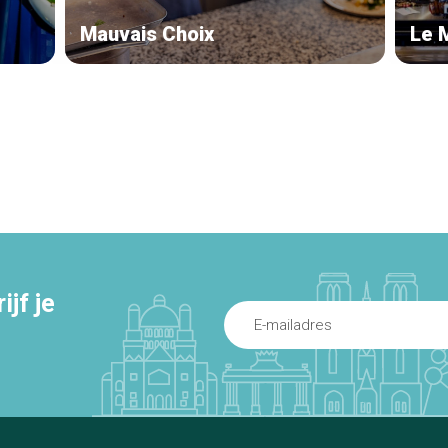
Mauvais Choix
Le 
jf je