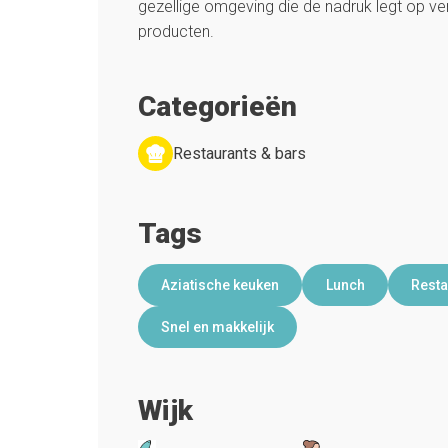
gezellige omgeving die de nadruk legt op v
producten.
Categorieën
Restaurants & bars
Tags
Aziatische keuken
Lunch
Resta
Snel en makkelijk
Wijk