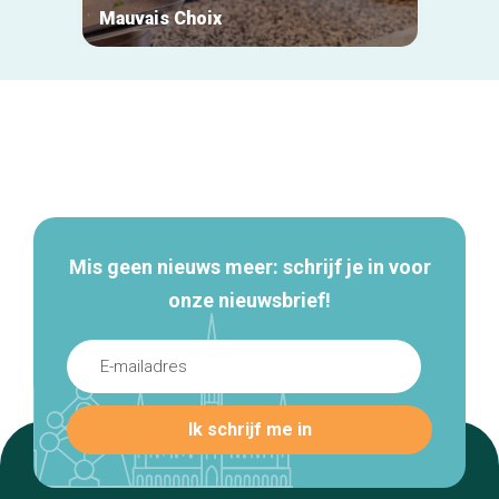
Mauvais Choix
Biket
Secundaire
navigatie
Mis geen nieuws meer: schrijf je in voor
onze nieuwsbrief!