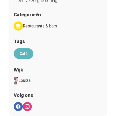
in een verzorgde setting.
Categorieën
Restaurants & bars
Tags
Café
Wijk
Louiza
Volg ons