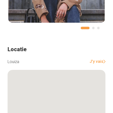
Locatie
J'y vais
Louiza
Home
De beste adressen
Blog
Winkelwijken