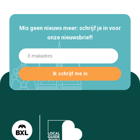
navigatie
Mis geen nieuws meer: schrijf je in voor
onze nieuwsbrief!