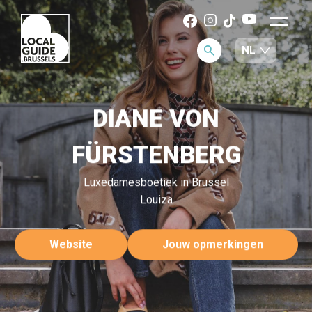
DIANE VON
FÜRSTENBERG
Luxedamesboetiek in Brussel
Louiza
Website
Jouw opmerkingen