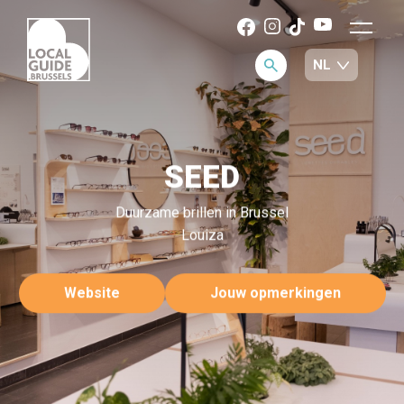
SEED
Duurzame brillen in Brussel
Louiza
Website
Jouw opmerkingen