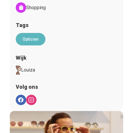
Shopping
Tags
Opticien
Wijk
Louiza
Volg ons