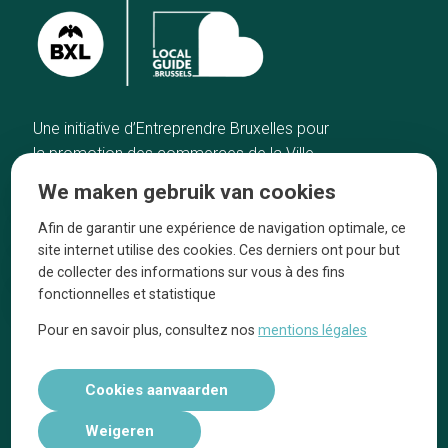
Une initiative d’Entreprendre Bruxelles pour
la promotion des commerces de la Ville
de Bruxelles
We maken gebruik van cookies
Home
De ambachtslieden
Afin de garantir une expérience de navigation optimale, ce
De beste adressen
Over ons
site internet utilise des cookies. Ces derniers ont pour but
Blog
Ze praten over ons!
de collecter des informations sur vous à des fins
fonctionnelles et statistique
Winkelwijken
Juridische
kennisgevingen
Pour en savoir plus, consultez nos
mentions légales
Tops 10
Volg ons op social media
Cookies aanvaarden
Weigeren