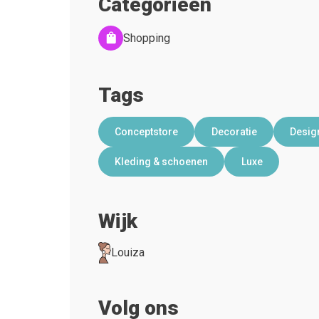
Categorieën
Shopping
Tags
Conceptstore
Decoratie
Desig
Kleding & schoenen
Luxe
Wijk
Louiza
Volg ons