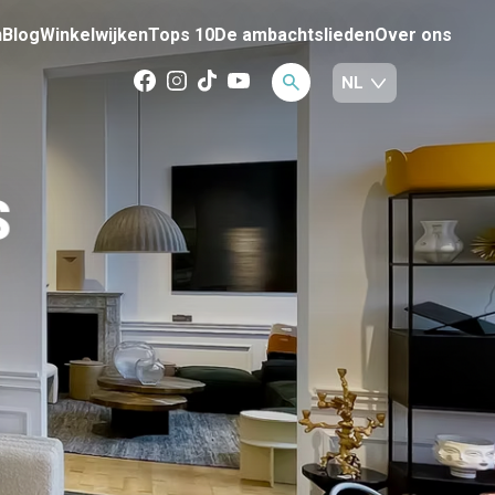
n
Blog
Winkelwijken
Tops 10
De ambachtslieden
Over ons
S