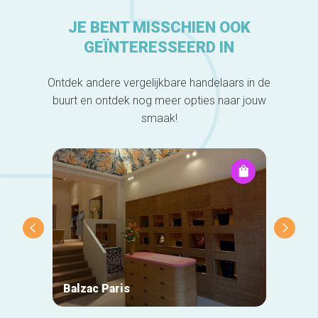
JE BENT MISSCHIEN OOK
GEÏNTERESSEERD IN
Ontdek andere vergelijkbare handelaars in de
buurt en ontdek nog meer opties naar jouw
smaak!
Balzac Paris
Ace &