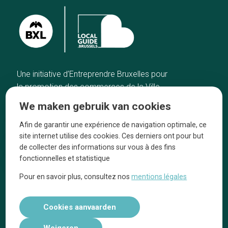
Une initiative d’Entreprendre Bruxelles pour
la promotion des commerces de la Ville
de Bruxelles
We maken gebruik van cookies
Home
De ambachtslieden
Afin de garantir une expérience de navigation optimale, ce
De beste adressen
Over ons
site internet utilise des cookies. Ces derniers ont pour but
Blog
Ze praten over ons!
de collecter des informations sur vous à des fins
fonctionnelles et statistique
Winkelwijken
Juridische
kennisgevingen
Pour en savoir plus, consultez nos
mentions légales
Tops 10
Volg ons op social media
Cookies aanvaarden
Weigeren