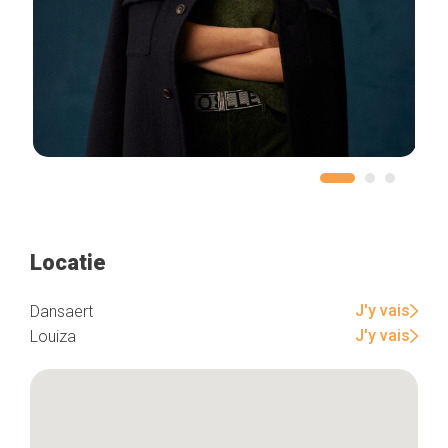
Locatie
J'y vais
Dansaert
J'y vais
Louiza
Home
De beste adressen