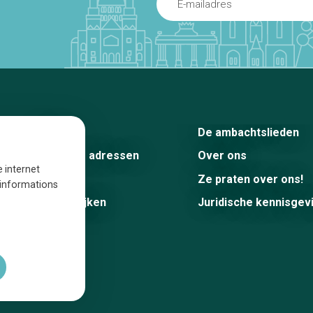
Home
De ambachtslieden
De beste adressen
Over ons
e internet
Blog
Ze praten over ons!
s informations
Winkelwijken
Juridische kennisgev
Tops 10