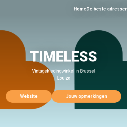
Home
De beste adresse
TIMELESS
Vintagekledingwinkel in Brussel
Louiza
Website
Jouw opmerkingen