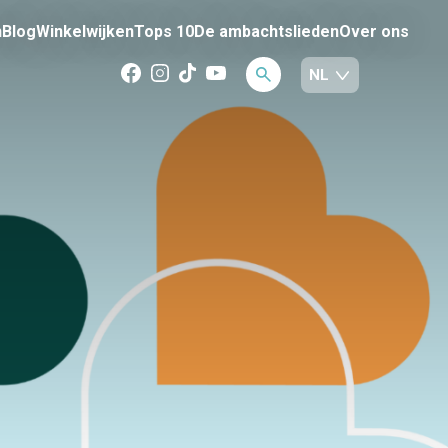
n
Blog
Winkelwijken
Tops 10
De ambachtslieden
Over ons