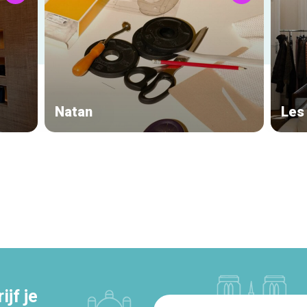
Natan
Les
jf je