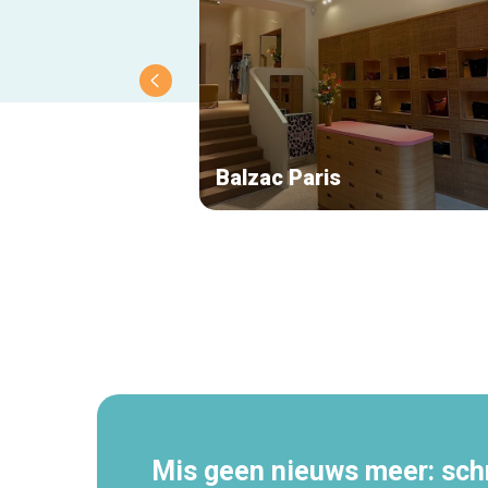
Balzac Paris
Secundaire
navigatie
Mis geen nieuws meer: schri