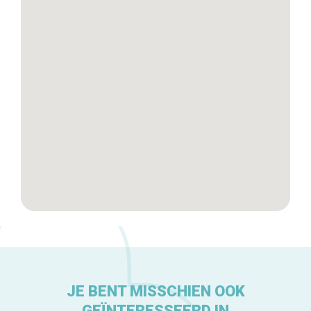
Winkelwijken
Tops 10
De ambachtslieden
Over ons
JE BENT MISSCHIEN OOK
GEÏNTERESSEERD IN