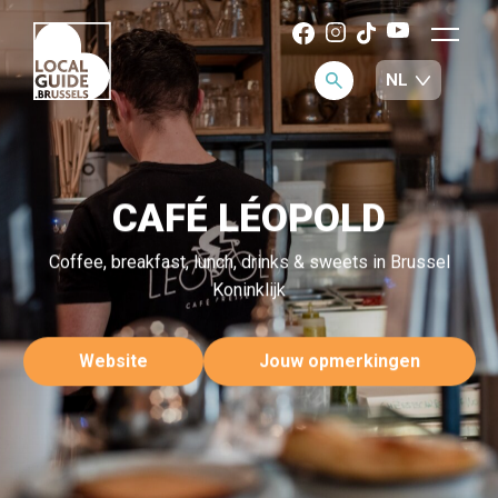
CAFÉ LÉOPOLD
Coffee, breakfast, lunch, drinks & sweets in Brussel
Koninklijk
Website
Jouw opmerkingen