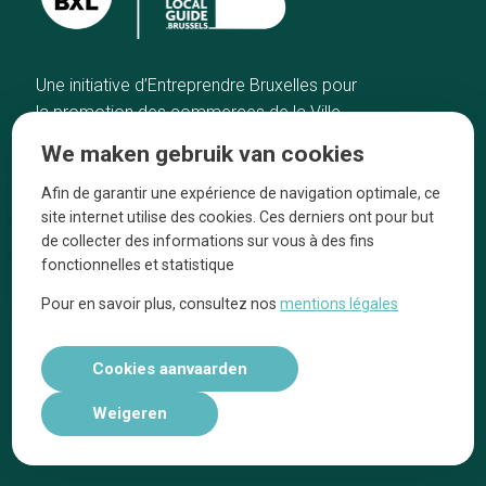
Une initiative d’Entreprendre Bruxelles pour
la promotion des commerces de la Ville
de Bruxelles
We maken gebruik van cookies
Home
De ambachtslieden
Afin de garantir une expérience de navigation optimale, ce
De beste adressen
Over ons
site internet utilise des cookies. Ces derniers ont pour but
Blog
Ze praten over ons!
de collecter des informations sur vous à des fins
fonctionnelles et statistique
Winkelwijken
Juridische
kennisgevingen
Pour en savoir plus, consultez nos
mentions légales
Tops 10
Volg ons op social media
Cookies aanvaarden
Weigeren
Réalisé par